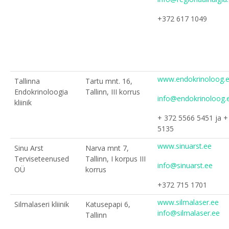
+372 617 1049
www.endokrinoloog.
Tallinna
Tartu mnt. 16,
Endokrinoloogia
Tallinn, III korrus
info@endokrinoloog.
kliinik
+ 372 5566 5451 ja +
5135
www.sinuarst.ee
Sinu Arst
Narva mnt 7,
Terviseteenused
Tallinn, I korpus III
info@sinuarst.ee
OÜ
korrus
+372 715 1701
www.silmalaser.ee
Silmalaseri kliinik
Katusepapi 6,
info@silmalaser.ee
Tallinn