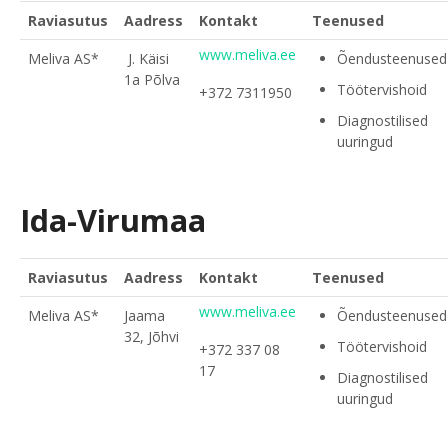
Raviasutus
Aadress
Kontakt
Teenused
www.meliva.ee
Meliva AS*
J. Käisi
Õendusteenused
1a Põlva
Töötervishoid
+372 7311950
Diagnostilised
uuringud
Ida-Virumaa
Raviasutus
Aadress
Kontakt
Teenused
www.meliva.ee
Meliva AS*
Jaama
Õendusteenused
32, Jõhvi
Töötervishoid
+372 337 08
17
Diagnostilised
uuringud