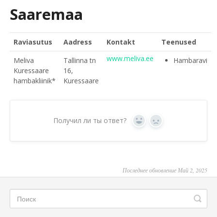
Saaremaa
Raviasutus
Aadress
Kontakt
Teenused
www.meliva.ee
Meliva
Tallinna tn
Hambaravi
Kuressaare
16,
hambakliinik*
Kuressaare
Получил ли ты ответ?
Yes
No
Последнее обновление Май 2, 2025