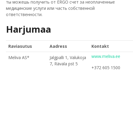
ты можешь получить от ERGO счет за неоплаченные
медицинские услуги или часть собственной
ответственности.
Harjumaa
Raviasutus
Aadress
Kontakt
www.meliva.ee
Meliva AS*
Jalgpalli 1, Valukoja
7, Rävala pst 5
+372 605 1500