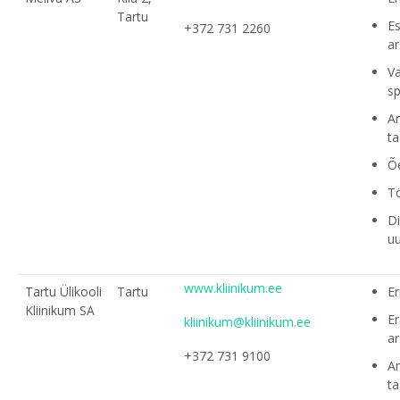
Tartu
E
+372 731 2260
ar
Va
sp
A
ta
Õ
Tö
Di
uu
www.kliinikum.ee
Tartu Ülikooli
Tartu
Er
Kliinikum SA
Er
kliinikum@kliinikum.ee
ar
+372 731 9100
A
ta