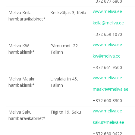
+372 677 6800
www.meliva.ee
Meliva Keila
Keskväljak 3, Keila
hambaravikabinet*
keila@meliva.ee
+372 659 1070
www.meliva.ee
Meliva KW
Pärnu mnt. 22,
hambakliinik*
Tallinn
kw@meliva.ee
+372 661 9500
www.meliva.ee
Meliva Maakri
Liivalaia tn 45,
hambakliinik*
Tallinn
maakri@meliva.ee
+372 600 3300
www.meliva.ee
Meliva Saku
Tiigi tn 19, Saku
hambaravikabinet*
saku@meliva.ee
+372 660 0422