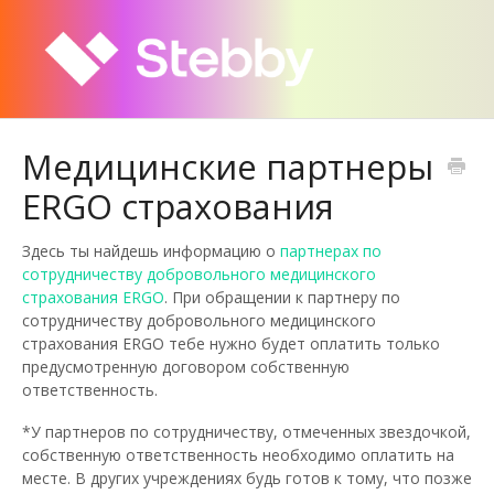
Медицинские партнеры
ERGO страхования
Здесь ты найдешь информацию о
партнерах по
сотрудничеству добровольного медицинского
страхования ERGO
. При обращении к партнеру по
сотрудничеству добровольного медицинского
страхования ERGO тебе нужно будет оплатить только
предусмотренную договором собственную
ответственность.
*У партнеров по сотрудничеству, отмеченных звездочкой,
собственную ответственность необходимо оплатить на
месте. В других учреждениях будь готов к тому, что позже