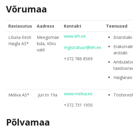
Võrumaa
Raviasutus
Aadress
Kontakt
Teenused
www.leh.ee
Lõuna-Eesti
Meegomäe
Eriarstiabi
Haigla AS*
küla, Võru
Erakorrali
registratuur@leh.ee
vald
arstiabi
+372 786 8569
Ambulato
taastusrav
Haiglaravi
www.meliva.ee
Meliva AS*
Jüri tn 19a
Töötervis
+372 731 1950
Põlvamaa