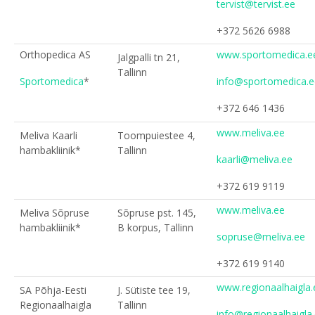
tervist@tervist.ee
+372 5626 6988
Orthopedica AS
www.sportomedica.e
Jalgpalli tn 21,
Tallinn
Sportomedica
*
info@sportomedica.e
+372 646 1436
www.meliva.ee
Meliva Kaarli
Toompuiestee 4,
hambakliinik*
Tallinn
kaarli@meliva.ee
+372 619 9119
www.meliva.ee
Meliva Sõpruse
Sõpruse pst. 145,
hambakliinik*
B korpus, Tallinn
sopruse@meliva.ee
+372 619 9140
www.regionaalhaigla.
SA Põhja-Eesti
J. Sütiste tee 19,
Regionaalhaigla
Tallinn
info@regionaalhaigla