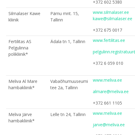
+372 602 5380
www.silmalaser.ee
Silmalaser Kawe
Pärnu mnt. 15,
kawe@silmalaser.ee
kliinik
Tallinn
+372 675 0017
www.fertilitas.ee
Fertilitas AS
Ädala tn 1, Tallinn
Pelgulinna
pelgulinn.registratuur@
polikliinik*
+372 6 059 010
www.meliva.ee
Meliva Al Mare
Vabaõhumuuseumi
hambakliinik*
tee 2a, Tallinn
almare@meliva.ee
+372 661 1105
www.meliva.ee
Meliva Järve
Lelle tn 24, Tallinn
hambakliinik*
jarve@meliva.ee