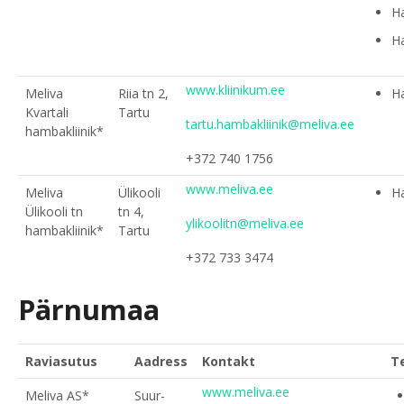
H
Ha
www.kliinikum.ee
Meliva
Riia tn 2,
H
Kvartali
Tartu
tartu.hambakliinik@meliva.ee
hambakliinik*
+372 740 1756
www.meliva.ee
Meliva
Ülikooli
H
Ülikooli tn
tn 4,
ylikoolitn@meliva.ee
hambakliinik*
Tartu
+372 733 3474
Pärnumaa
Raviasutus
Aadress
Kontakt
T
www.meliva.ee
Meliva AS*
Suur-