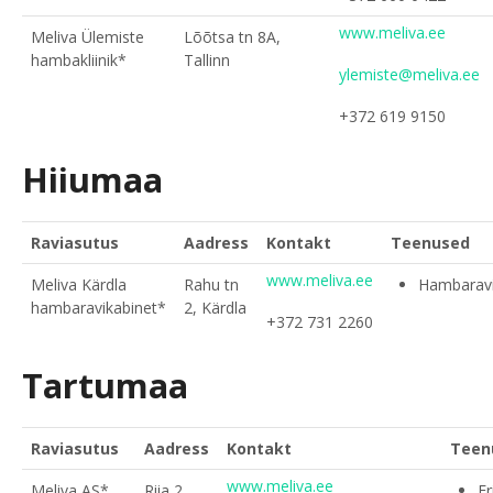
www.meliva.ee
Meliva Ülemiste
Lõõtsa tn 8A,
hambakliinik*
Tallinn
ylemiste@meliva.ee
+372 619 9150
Hiiumaa
Raviasutus
Aadress
Kontakt
Teenused
www.meliva.ee
Meliva Kärdla
Rahu tn
Hambarav
hambaravikabinet*
2, Kärdla
+372 731 2260
Tartumaa
Raviasutus
Aadress
Kontakt
Teen
www.meliva.ee
Meliva AS*
Riia 2,
Er