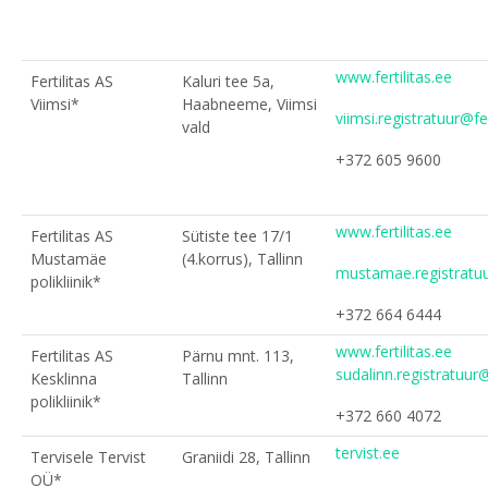
www.fertilitas.ee
Fertilitas AS
Kaluri tee 5a,
Viimsi*
Haabneeme, Viimsi
viimsi.registratuur@fer
vald
+372 605 9600
www.fertilitas.ee
Fertilitas AS
Sütiste tee 17/1
Mustamäe
(4.korrus), Tallinn
mustamae.registratuur
polikliinik*
+372 664 6444
www.fertilitas.ee
Fertilitas AS
Pärnu mnt. 113,
sudalinn.registratuur@
Kesklinna
Tallinn
polikliinik*
+372 660 4072
tervist.ee
Tervisele Tervist
Graniidi 28, Tallinn
OÜ*