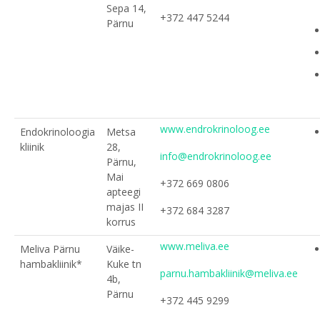
Sepa 14,
+372 447 5244
Pärnu
www.endrokrinoloog.ee
Endokrinoloogia
Metsa
kliinik
28,
info@endrokrinoloog.ee
Pärnu,
Mai
+372 669 0806
apteegi
majas II
+372 684 3287
korrus
www.meliva.ee
Meliva Pärnu
Väike-
hambakliinik*
Kuke tn
parnu.hambakliinik@meliva.ee
4b,
Pärnu
+372 445 9299